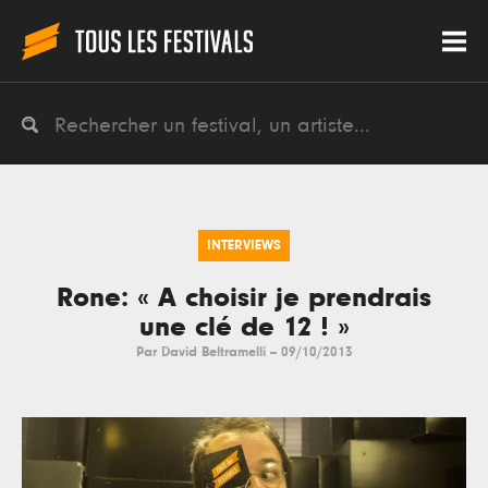
INTERVIEWS
Rone: « A choisir je prendrais
une clé de 12 ! »
Par
David Beltramelli
--
09/10/2013