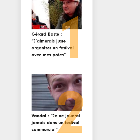
1
Gérard Baste :
“J’aimerais juste
organiser un festival
avec mes potes”
2
Vandal : “Je ne jouerai
jamais dans un festival
commercial"