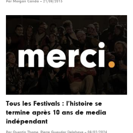
Par
Morgan Canda
--
21/08/2013
Tous les Festivals : l’histoire se
termine après 10 ans de media
indépendant
Par
Quentin Thome, Pierre Gueudar Delahaye
--
08/02/2024