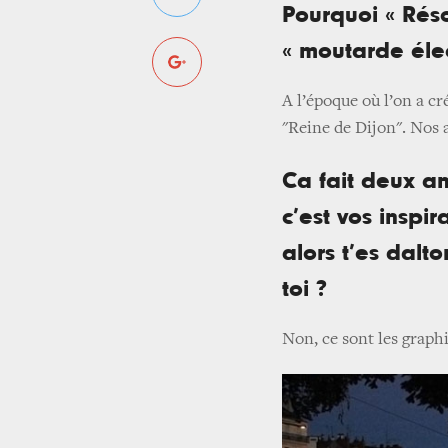
Pourquoi « Rés
« moutarde élec
A l’époque où l’on a cr
"Reine de Dijon". Nos 
Ca fait deux an
c’est vos inspi
alors t’es dalt
toi ?
Non, ce sont les graphi