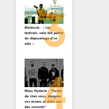
3
Molécule : « Les
festivals, cela fait partie
du dépucelage d’un
ado »
4
Mass Hysteria : “Sortez
de chez vous, éteignez
vos écrans et allez voir
des concerts”