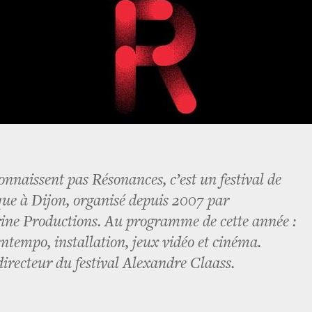
onnaissent pas Résonances, c’est un festival de
ue à Dijon, organisé depuis 2007 par
rine Productions. Au programme de cette année :
ntempo, installation, jeux vidéo et cinéma.
directeur du festival Alexandre Claass.