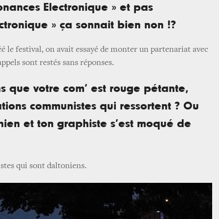
onances Electronique » et pas
tronique » ça sonnait bien non !?
éé le festival, on avait essayé de monter un partenariat avec
appels sont restés sans réponses.
s que votre com’ est rouge pétante,
rations communistes qui ressortent ? Ou
onien et ton graphiste s’est moqué de
stes qui sont daltoniens.