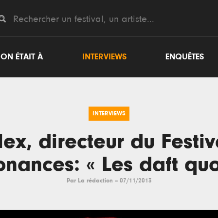
ON ÉTAIT À
INTERVIEWS
ENQUÊTES
INTERVIEWS
lex, directeur du Festiv
nances: « Les daft quo
Par
La rédaction
--
07/11/2013