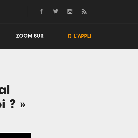
ZOOM SUR

L'APPLI
al
i ? »