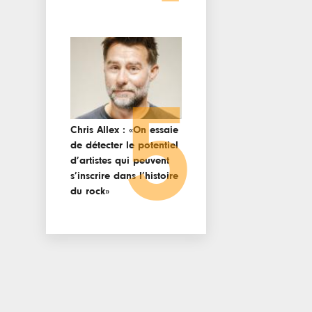
5
Chris Allex : «On essaie
de détecter le potentiel
d’artistes qui peuvent
s’inscrire dans l’histoire
du rock»