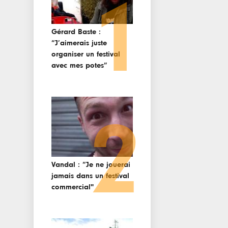
1
Gérard Baste :
“J’aimerais juste
organiser un festival
avec mes potes”
2
Vandal : “Je ne jouerai
jamais dans un festival
commercial"