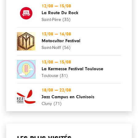
12/08
—
15/08
La Route Du Rock
Saint-Père (35)
13/08
—
16/08
Motocultor Festival
Saint-Nolff (56)
13/08
—
15/08
La Kermesse Festival Toulouse
Toulouse (31)
18/08
—
22/08
Jazz Campus en Clunisois
Cluny (71)