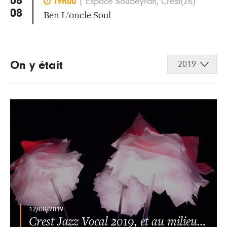
08

19h00
|
Espace Soubeyran, Crest(26)
08
Ben L'oncle Soul
On y était
2019
12/08/2019
Crest Jazz Vocal 2019, et au milieu coule la Drôme