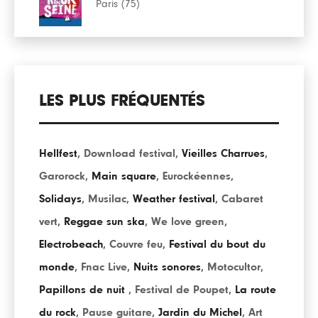
Paris (75)
LES PLUS FRÉQUENTÉS
Hellfest
,
Download festival
,
Vieilles Charrues
,
Garorock
,
Main square
,
Eurockéennes
,
Solidays
,
Musilac
,
Weather festival
,
Cabaret
vert
,
Reggae sun ska
,
We love green
,
Electrobeach
,
Couvre feu
,
Festival du bout du
monde
,
Fnac Live
,
Nuits sonores
,
Motocultor
,
Papillons de nuit
,
Festival de Poupet
,
La route
du rock
,
Pause guitare
,
Jardin du Michel
,
Art