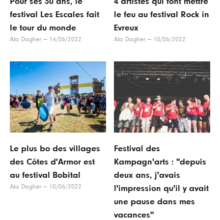
Pour ses 30 ans, le
4 artistes qui font mettre
festival Les Escales fait
le feu au festival Rock in
le tour du monde
Evreux
Ata Dagher
—
14/06/2022
Ata Dagher
—
10/06/2022
Le plus bo des villages
Festival des
des Côtes d'Armor est
Kampagn'arts : "depuis
au festival Bobital
deux ans, j'avais
Ata Dagher
—
10/06/2022
l'impression qu'il y avait
une pause dans mes
vacances"