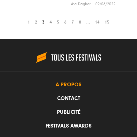
Ata Dagher
—
09/06/2022
1
2
3
4
5
6
7
8
...
14
15
A PROPOS
CONTACT
PUBLICITÉ
FESTIVALS AWARDS