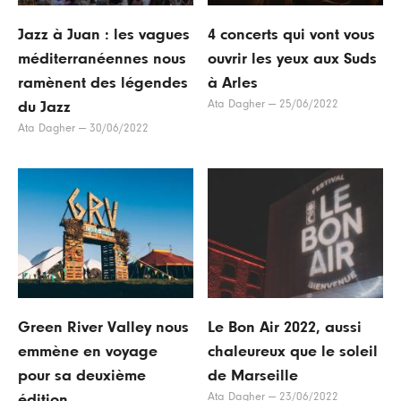
Jazz à Juan : les vagues
4 concerts qui vont vous
méditerranéennes nous
ouvrir les yeux aux Suds
ramènent des légendes
à Arles
Ata Dagher
—
25/06/2022
du Jazz
Ata Dagher
—
30/06/2022
Green River Valley nous
Le Bon Air 2022, aussi
emmène en voyage
chaleureux que le soleil
pour sa deuxième
de Marseille
Ata Dagher
—
23/06/2022
édition