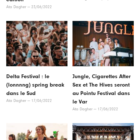
Ata Dagher
—
23/06/2022
Delta Festival : le
Jungle, Cigarettes After
(lonnnng) spring break
Sex et The Hives seront
dans le Sud
au Pointu Festival dans
Ata Dagher
—
17/06/2022
le Var
Ata Dagher
—
17/06/2022