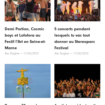
Demi Portion, Cosmic
5 concerts pendant
boys et Lofofora au
lesquels tu vas tout
Festif l'Art en Seine-et-
donner au Stereoparc
Marne
Festival
Ata Dagher
—
17/06/2022
Ata Dagher
—
17/06/2022