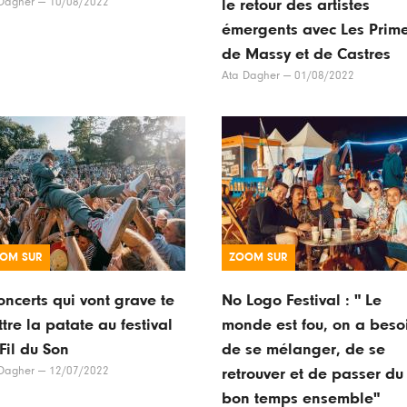
Dagher
—
10/08/2022
le retour des artistes
émergents avec Les Prim
de Massy et de Castres
Ata Dagher
—
01/08/2022
OM SUR
ZOOM SUR
oncerts qui vont grave te
No Logo Festival : " Le
tre la patate au festival
monde est fou, on a beso
Fil du Son
de se mélanger, de se
Dagher
—
12/07/2022
retrouver et de passer du
bon temps ensemble"