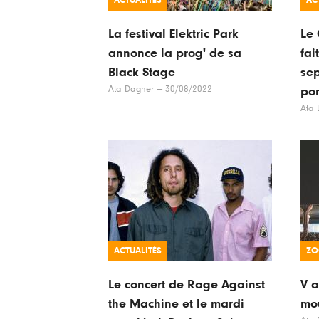
ACTUALITÉS
AC
La festival Elektric Park
Le 
annonce la prog' de sa
fai
Black Stage
se
Ata Dagher
—
30/08/2022
po
Ata 
ACTUALITÉS
ZO
Le concert de Rage Against
V a
the Machine et le mardi
mou