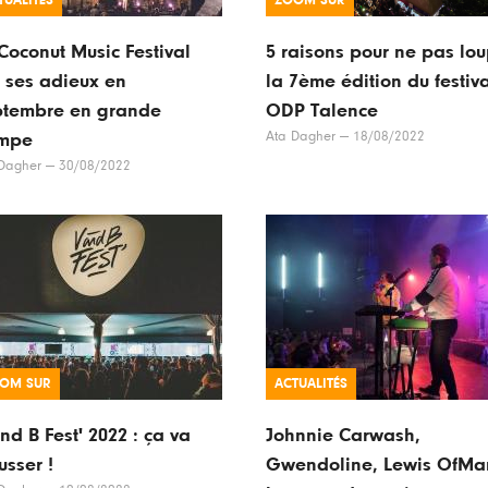
TUALITÉS
ZOOM SUR
Coconut Music Festival
5 raisons pour ne pas lo
t ses adieux en
la 7ème édition du festiv
ptembre en grande
ODP Talence
Ata Dagher
—
18/08/2022
mpe
Dagher
—
30/08/2022
OM SUR
ACTUALITÉS
nd B Fest' 2022 : ça va
Johnnie Carwash,
sser !
Gwendoline, Lewis OfMa