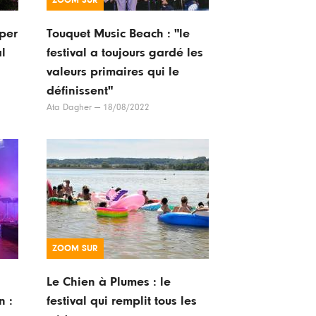
ZOOM SUR
uper
Touquet Music Beach : "le
al
festival a toujours gardé les
valeurs primaires qui le
définissent"
Ata Dagher
—
18/08/2022
ZOOM SUR
Le Chien à Plumes : le
n :
festival qui remplit tous les