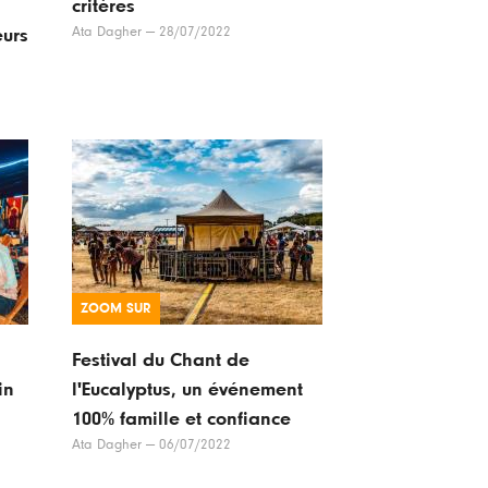
critères
Ata Dagher
—
28/07/2022
eurs
ZOOM SUR
Festival du Chant de
in
l'Eucalyptus, un événement
100% famille et confiance
Ata Dagher
—
06/07/2022