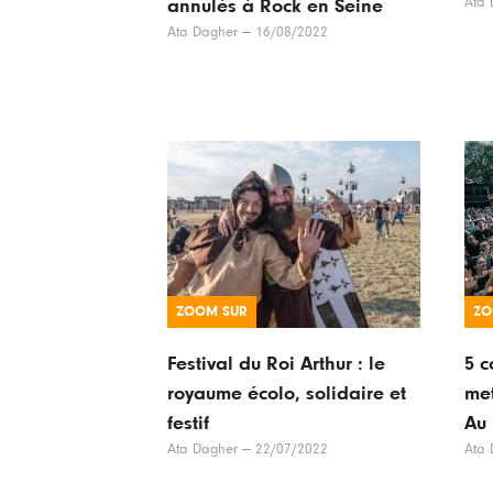
Ata 
annulés à Rock en Seine
Ata Dagher
—
16/08/2022
ZOOM SUR
ZO
Festival du Roi Arthur : le
5 c
royaume écolo, solidaire et
met
festif
Au 
Ata Dagher
—
22/07/2022
Ata 