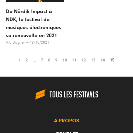
De Nördik Impact à
NDK, le festival de
musiques électroniques
se renouvelle en 2021
Ata Dagher
—
19/10/2021
1
2
...
7
8
9
10
11
12
13
14
15
A PROPOS