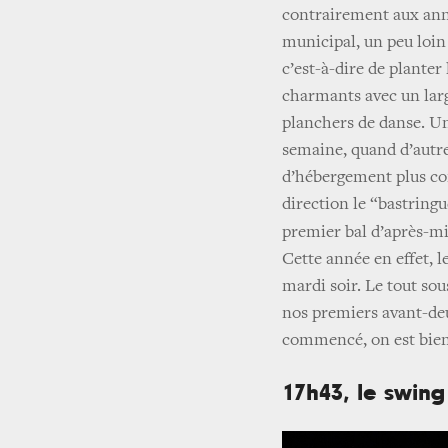
contrairement aux ann
municipal, un peu loin
c’est-à-dire de planter
charmants avec un larg
planchers de danse. Une
semaine, quand d’autr
d’hébergement plus conf
direction le “bastringue
premier bal d’après-m
Cette année en effet, 
mardi soir. Le tout so
nos premiers avant-deu
commencé, on est bie
17h43, le swin