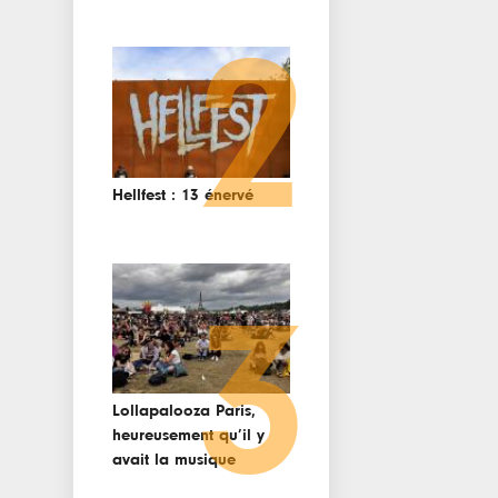
2
Hellfest : 13 énervé
3
Lollapalooza Paris,
heureusement qu’il y
avait la musique