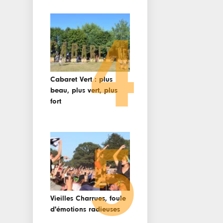
4
Cabaret Vert : plus
beau, plus vert, plus
fort
5
Vieilles Charrues, foule
d'émotions radieuses