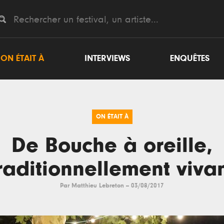
ON ÉTAIT À
INTERVIEWS
ENQUÊTES
ON ÉTAIT À
De Bouche à oreille,
raditionnellement viva
Par
Matthieu Lebreton
--
03/08/2017