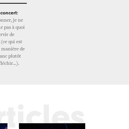
 concert:
nner, je ne
e pas à quoi
ervir de
(ce qui est
e manière de
lanc plutôt
fléchir…).
ticles