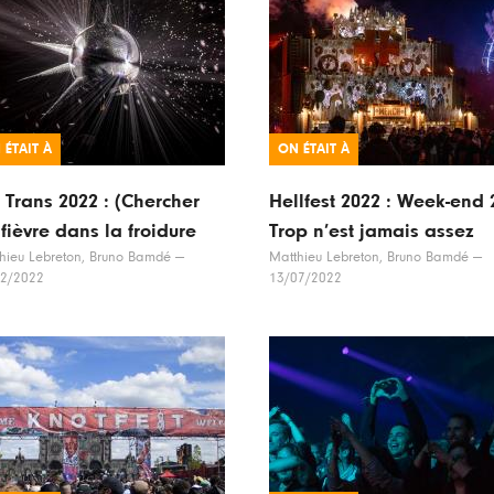
 ÉTAIT À
ON ÉTAIT À
 Trans 2022 : (Chercher
Hellfest 2022 : Week-end 2
 fièvre dans la froidure
Trop n’est jamais assez
hieu Lebreton, Bruno Bamdé
—
Matthieu Lebreton, Bruno Bamdé
—
12/2022
13/07/2022