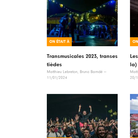
ON ÉTAIT À
ON
Transmusicales 2023, transes
Les
tièdes
la)
Matthieu Lebreton, Bruno Bamdé
—
Matt
11/01/2024
20/