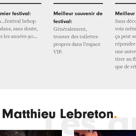
mier festival:
Meilleur souvenir de
Meilleur
...festival bebop
festival:
Sans déco
Mans, sans doute,
vois mêm
Généralement,
s les années 90...
ça peut s
trouver des toilettes
répondre 
propres dans l’espace
une autr
VIP.
tirer au f
que de ré
Les ar
e Matthieu Lebreton
.