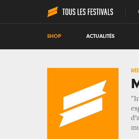
SHOP
ACTUALITÉS
RÉ
M
"I
es
d’
mu