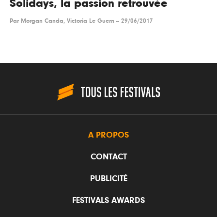
Solidays, la passion retrouvée
Par
Morgan Canda, Victoria Le Guern
--
29/06/2017
A PROPOS
CONTACT
PUBLICITÉ
FESTIVALS AWARDS