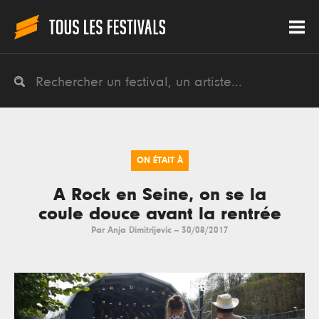
ON ÉTAIT À
A Rock en Seine, on se la
coule douce avant la rentrée
Par
Anja Dimitrijevic
--
30/08/2017