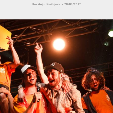
Par
Anja Dimitrijevic
--
20/06/2017