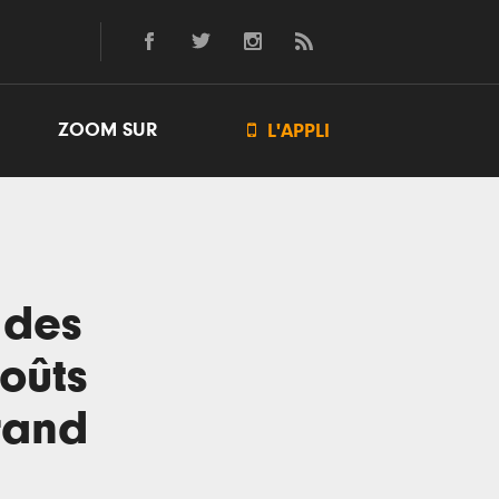
ZOOM SUR

L'APPLI
 des
goûts
rand