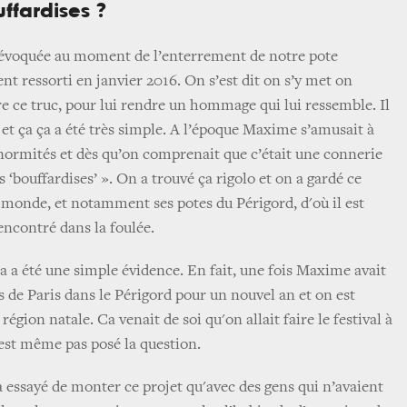
uffardises ?
té évoquée au moment de l’enterrement de notre pote
t ressorti en janvier 2016. On s’est dit on s’y met on
re ce truc, pour lui rendre un hommage qui lui ressemble. Il
 et ça ça a été très simple. A l’époque Maxime s’amusait à
énormités et dès qu’on comprenait que c’était une connerie
es ‘bouffardises’ ». On a trouvé ça rigolo et on a gardé ce
e monde, et notamment ses potes du Périgord, d'où il est
rencontré dans la foulée.
ça a été une simple évidence. En fait, une fois Maxime avait
es de Paris dans le Périgord pour un nouvel an et on est
gion natale. Ca venait de soi qu'on allait faire le festival à
’est même pas posé la question.
 a essayé de monter ce projet qu'avec des gens qui n’avaient