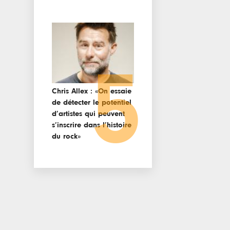
5
Chris Allex : «On essaie
de détecter le potentiel
d’artistes qui peuvent
s’inscrire dans l’histoire
du rock»