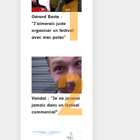
1
Gérard Baste :
“J’aimerais juste
organiser un festival
avec mes potes”
2
Vandal : “Je ne jouerai
jamais dans un festival
commercial"