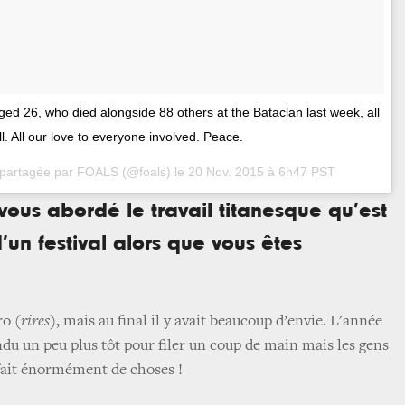
ed 26, who died alongside 88 others at the Bataclan last week, all
full. All our love to everyone involved. Peace.
 partagée par FOALS (@foals) le
20 Nov. 2015 à 6h47 PST
ous abordé le travail titanesque qu’est
d’un festival alors que vous êtes
pro
(rires)
, mais au final il y avait beaucoup d’envie. L'année
ndu un peu plus tôt pour filer un coup de main mais les gens
 fait énormément de choses !