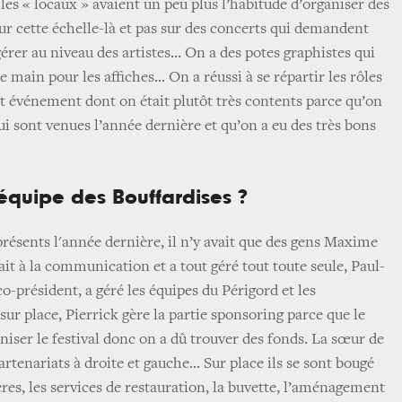
les « locaux » avaient un peu plus l’habitude d’organiser des
sur cette échelle-là et pas sur des concerts qui demandent
érer au niveau des artistes… On a des potes graphistes qui
 main pour les affiches... On a réussi à se répartir les rôles
cet événement dont on était plutôt très contents parce qu’on
i sont venues l’année dernière et qu’on a eu des très bons
équipe des Bouffardises ?
présents l'année dernière, il n’y avait que des gens Maxime
ait à la communication et a tout géré tout toute seule, Paul-
co-président, a géré les équipes du Périgord et les
ur place, Pierrick gère la partie sponsoring parce que le
éniser le festival donc on a dû trouver des fonds. La sœur de
tenariats à droite et gauche... Sur place ils se sont bougé
res, les services de restauration, la buvette, l’aménagement