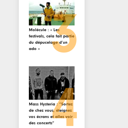
3
Molécule : « Les
festivals, cela fait partie
du dépucelage d’un
ado »
4
Mass Hysteria : “Sortez
de chez vous, éteignez
vos écrans et allez voir
des concerts”