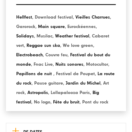
Hellfest
,
Download festival
,
Vieilles Charrues
,
Garorock
,
Main square
,
Eurockéennes
,
Solidays
,
Musilac
,
Weather festival
,
Cabaret
vert
,
Reggae sun ska
,
We love green
,
Electrobeach
,
Couvre feu
,
Festival du bout du
monde
,
Fnac Live
,
Nuits sonores
,
Motocultor
,
Papillons de nuit
,
Festival de Poupet
,
La route
du rock
,
Pause guitare
,
Jardin du Michel
,
Art
rock
,
Astropolis
,
Lollapalooza Paris
,
Big
festival
,
No logo
,
Fête du bruit
,
Pont du rock
+
DE DATES