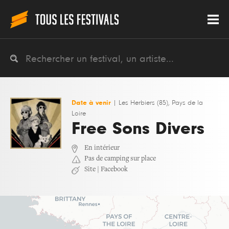
Date à venir
|
Les Herbiers (85), Pays de la
Loire
Free Sons Divers
En intérieur
Pas de camping sur place
Site
|
Facebook