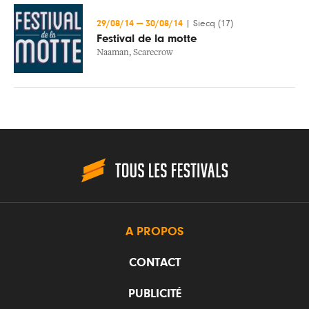
29/08/14
—
30/08/14
|
Siecq (17)
Festival de la motte
Naaman
,
Scarecrow
A PROPOS
CONTACT
PUBLICITÉ