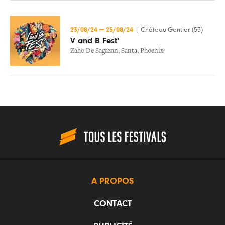
23/08/24
—
25/08/24
|
Château-Gontier (53)
V and B Fest'
Zaho De Sagazan
,
Santa
,
Phoenix
A PROPOS
CONTACT