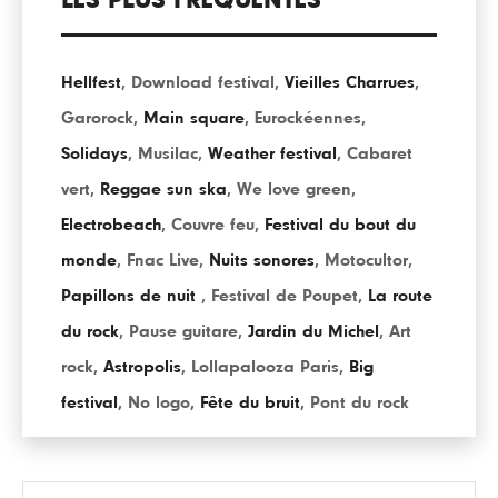
LES PLUS FRÉQUENTÉS
Hellfest
,
Download festival
,
Vieilles Charrues
,
Garorock
,
Main square
,
Eurockéennes
,
Solidays
,
Musilac
,
Weather festival
,
Cabaret
vert
,
Reggae sun ska
,
We love green
,
Electrobeach
,
Couvre feu
,
Festival du bout du
monde
,
Fnac Live
,
Nuits sonores
,
Motocultor
,
Papillons de nuit
,
Festival de Poupet
,
La route
du rock
,
Pause guitare
,
Jardin du Michel
,
Art
rock
,
Astropolis
,
Lollapalooza Paris
,
Big
festival
,
No logo
,
Fête du bruit
,
Pont du rock