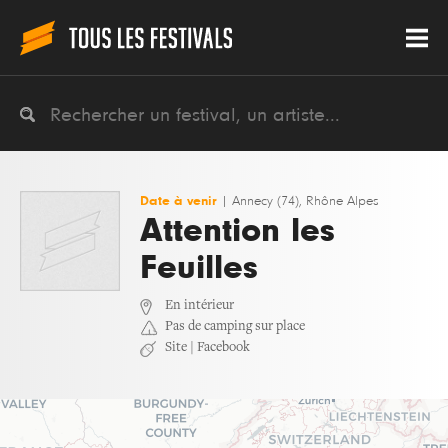
Date à venir
|
Annecy (74), Rhône Alpes
Attention les
Feuilles
En intérieur
Pas de camping sur place
Site
|
Facebook