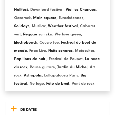
Hellfest
,
Download festival
,
Vieilles Charrues
,
Garorock
,
Main square
,
Eurockéennes
,
Solidays
,
Musilac
,
Weather festival
,
Cabaret
vert
,
Reggae sun ska
,
We love green
,
Electrobeach
,
Couvre feu
,
Festival du bout du
monde
,
Fnac Live
,
Nuits sonores
,
Motocultor
,
Papillons de nuit
,
Festival de Poupet
,
La route
du rock
,
Pause guitare
,
Jardin du Michel
,
Art
rock
,
Astropolis
,
Lollapalooza Paris
,
Big
festival
,
No logo
,
Fête du bruit
,
Pont du rock
+
DE DATES