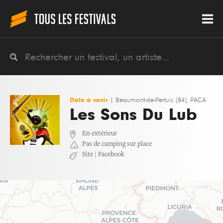
Date à venir
|
Beaumont-de-Pertuis (84), PACA
Les Sons Du Lub
En extérieur
Pas de camping sur place
Site
|
Facebook