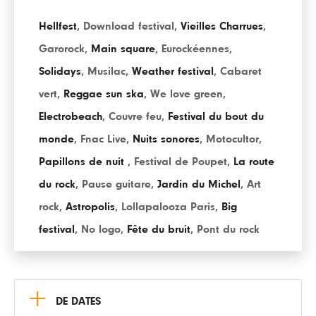
Hellfest
,
Download festival
,
Vieilles Charrues
,
Garorock
,
Main square
,
Eurockéennes
,
Solidays
,
Musilac
,
Weather festival
,
Cabaret
vert
,
Reggae sun ska
,
We love green
,
Electrobeach
,
Couvre feu
,
Festival du bout du
monde
,
Fnac Live
,
Nuits sonores
,
Motocultor
,
Papillons de nuit
,
Festival de Poupet
,
La route
du rock
,
Pause guitare
,
Jardin du Michel
,
Art
rock
,
Astropolis
,
Lollapalooza Paris
,
Big
festival
,
No logo
,
Fête du bruit
,
Pont du rock
+
DE DATES