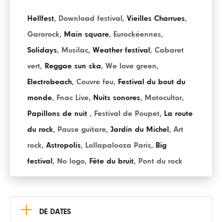
Hellfest
,
Download festival
,
Vieilles Charrues
,
Garorock
,
Main square
,
Eurockéennes
,
Solidays
,
Musilac
,
Weather festival
,
Cabaret
vert
,
Reggae sun ska
,
We love green
,
Electrobeach
,
Couvre feu
,
Festival du bout du
monde
,
Fnac Live
,
Nuits sonores
,
Motocultor
,
Papillons de nuit
,
Festival de Poupet
,
La route
du rock
,
Pause guitare
,
Jardin du Michel
,
Art
rock
,
Astropolis
,
Lollapalooza Paris
,
Big
festival
,
No logo
,
Fête du bruit
,
Pont du rock
+
DE DATES