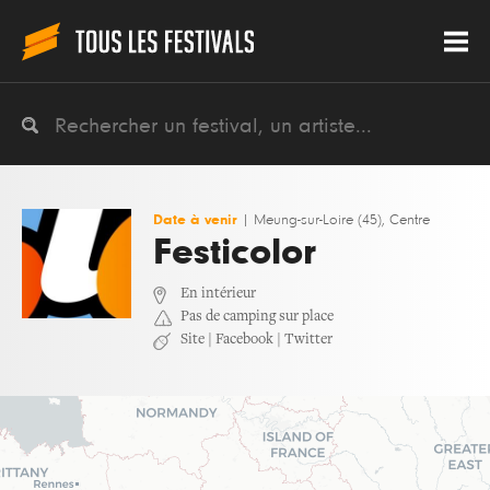
Date à venir
|
Meung-sur-Loire (45), Centre
Festicolor
En intérieur
Pas de camping sur place
Site
|
Facebook
|
Twitter