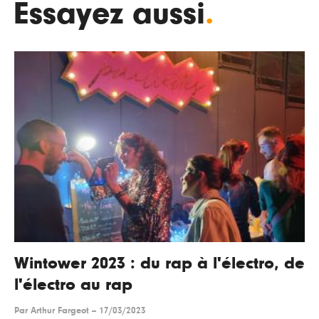
Essayez aussi
.
Wintower 2023 : du rap à l'électro, de
l'électro au rap
Par
Arthur Fargeot
--
17/03/2023