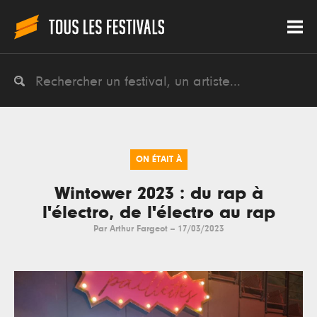
ON ÉTAIT À
Wintower 2023 : du rap à
l'électro, de l'électro au rap
Par
Arthur Fargeot
--
17/03/2023