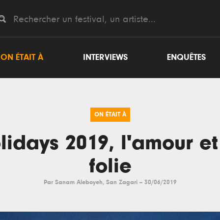
ON ÉTAIT À
INTERVIEWS
ENQUÊTES
ON ÉTAIT À
lidays 2019, l'amour et
folie
Par
Sanam Aleboyeh
,
San Zagari
--
30/06/2019