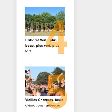
4
Cabaret Vert : plus
beau, plus vert, plus
fort
5
Vieilles Charrues, foule
d'émotions radieuses