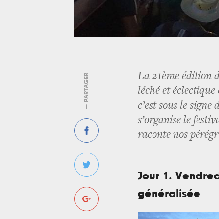
La 21ème édition de
— PARTAGER
léché et éclectique
c’est sous le signe 
s’organise le fest
raconte nos pérégri
Jour 1. Vendred
généralisée