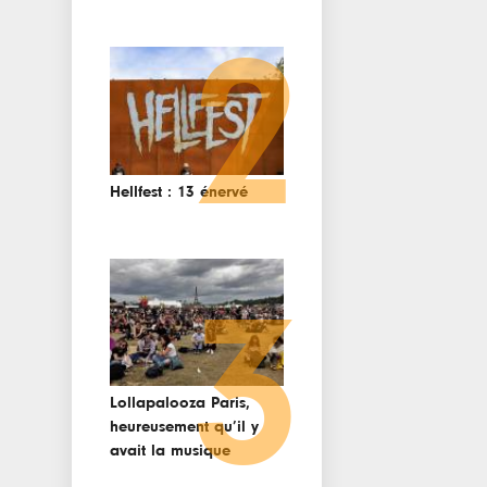
2
Hellfest : 13 énervé
3
Lollapalooza Paris,
heureusement qu’il y
avait la musique