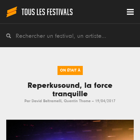
ON ÉTAIT À
Reperkusound, la force
tranquille
Par
David Beltramelli
,
Quentin Thome
--
19/04/2017