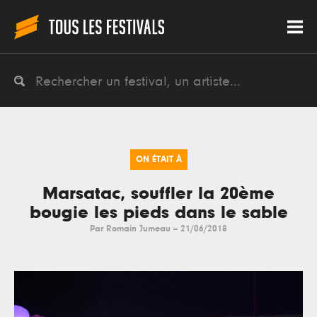
ON ÉTAIT À
Marsatac, souffler la 20ème
bougie les pieds dans le sable
Par
Romain Jumeau
--
21/06/2018