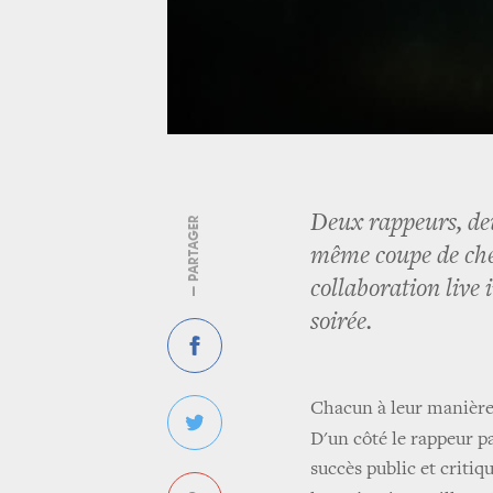
Deux rappeurs, deu
— PARTAGER
même coupe de che
collaboration live
soirée.
Chacun à leur manière,
D'un côté le rappeur p
succès public et criti