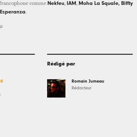
Nekfeu
IAM
Moha La Squale,
Biffty
ap francophone comme
,
,
 Esperanza
.
na
Rédigé par
08
Romain Jumeau
Rédacteur
)