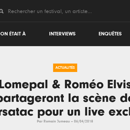
ON ÉTAIT À
INTERVIEWS
ENQUÊTES
ACTUALITÉS
Lomepal & Roméo Elvi
partageront la scène d
satac pour un live excl
Par
Romain Jumeau
--
06/04/2018