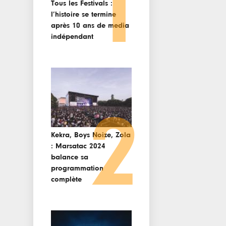
1
Tous les Festivals :
l’histoire se termine
après 10 ans de media
indépendant
2
Kekra, Boys Noize, Zola
: Marsatac 2024
balance sa
programmation
complète