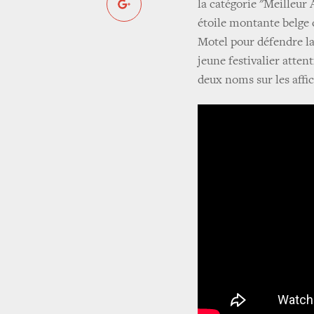
la catégorie "Meilleur
étoile montante belge 
Motel pour défendre la
jeune festivalier atten
deux noms sur les affi