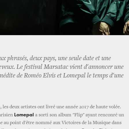
x phrasés, deux pays, une seule date et une
veux. Le festival Marsatac vient d'annoncer une
 inédite de Roméo Elvis et Lomepal le temps d'une
 les deux artistes ont livré une année 2017 de haute volée.
Lomepal
arisien
a sorti son album "Flip" ayant renconré un
que au point d'être nommé aux Victoires de la Musique dans