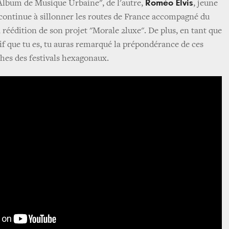
Roméo Elvis
 Album de Musique Urbaine", de l'autre,
, jeune
continue à sillonner les routes de France accompagné du
 réédition de son projet "Morale 2luxe". De plus, en tant que
tif que tu es, tu auras remarqué la prépondérance de ces
ches des festivals hexagonaux.