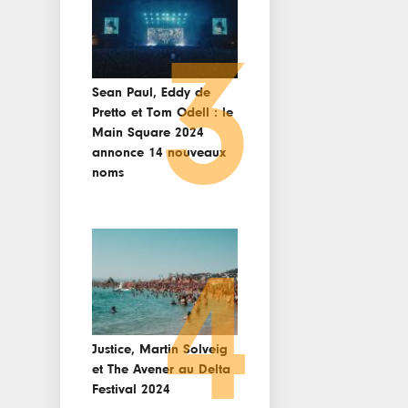
3
Sean Paul, Eddy de
Pretto et Tom Odell : le
Main Square 2024
annonce 14 nouveaux
noms
4
Justice, Martin Solveig
et The Avener au Delta
Festival 2024