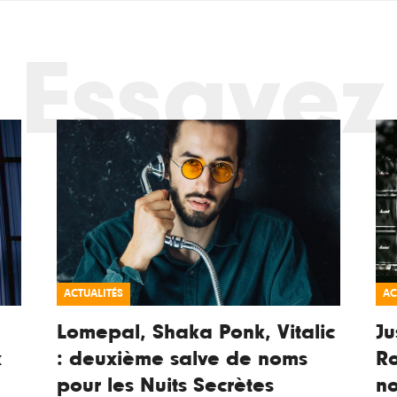
Essayez
ACTUALITÉS
AC
Lomepal, Shaka Ponk, Vitalic
Ju
x
: deuxième salve de noms
Ro
pour les Nuits Secrètes
n