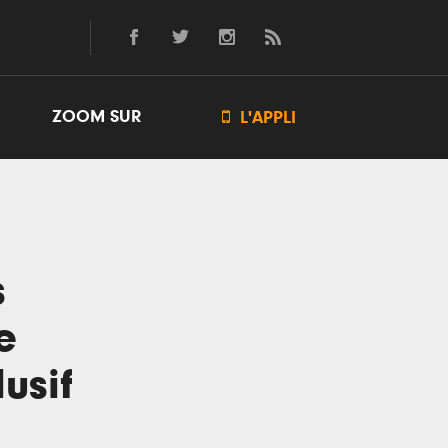
ZOOM SUR

L'APPLI
s
e
usif