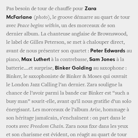
Zara
Pas besoin de tour de chauffe pour
McFarlane
(photo)
, le groove démarre au quart de tour
avec
Peace begins within
, un des morceaux de son
dernier album. La chanteuse anglaise de Brownswood,
le label de Gilles Peterson, se met à chalouper direct,
Peter Edwards
avant de nous présenter son quartet :
au
Max Luthert
Sam Jones
piano,
à la contrebasse,
à la
Binker Golding
batterie….et surprise,
au saxophone :
Binker, le saxophoniste de Binker & Moses qui ouvrait
le London Jazz Calling l’an dernier. Zara souligne la
chance de l’avoir parmi la bande car Binker est “such a
busy man” sourit-elle, avant qu’il nous gratifie d’un solo
énergisant. Les morceaux de l’album
Arise
, hommage à
son héritage jamaïcain, s’enchaînent : on part dans le
roots avec
Freedom Chain
. Zara nous fixe dans les yeux
et son charisme est évident, on réagit au quart de tour