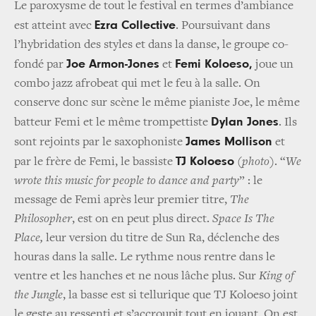
Le paroxysme de tout le festival en termes d’ambiance
Ezra Collective
est atteint avec
. Poursuivant dans
l’hybridation des styles et dans la danse, le groupe co-
Joe Armon-Jones
Femi Koloeso,
fondé par
et
joue un
combo jazz afrobeat qui met le feu à la salle. On
conserve donc sur scène le même pianiste Joe, le même
Dylan Jones
batteur Femi et le même trompettiste
. Ils
James Mollison
sont rejoints par le saxophoniste
et
TJ Koloeso
par le frère de Femi, le bassiste
(photo)
. “
We
wrote this music for people to dance and party
” : le
message de Femi après leur premier titre,
The
Philosopher
, est on en peut plus direct.
Space Is The
Place,
leur version du titre de Sun Ra, déclenche des
houras dans la salle. Le rythme nous rentre dans le
ventre et les hanches et ne nous lâche plus. Sur
King of
the Jungle
, la basse est si tellurique que TJ Koloeso joint
le geste au ressenti et s’accroupit tout en jouant. On est