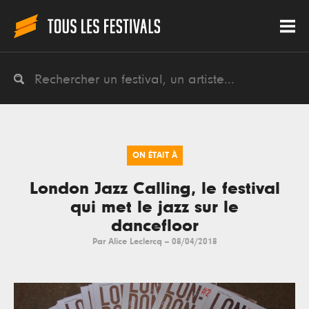
ON ÉTAIT À
London Jazz Calling, le festival
qui met le jazz sur le
dancefloor
Par
Alice Leclercq
--
08/04/2018