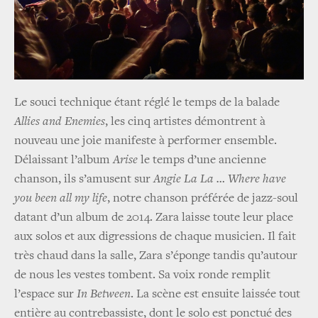
Le souci technique étant réglé le temps de la balade
Allies and Enemies
, les cinq artistes démontrent à
nouveau une joie manifeste à performer ensemble.
Délaissant l’album
Arise
le temps d’une ancienne
chanson, ils s’amusent sur
Angie La La … Where have
you been all my life
, notre chanson préférée de jazz-soul
datant d’un album de 2014. Zara laisse toute leur place
aux solos et aux digressions de chaque musicien. Il fait
très chaud dans la salle, Zara s’éponge tandis qu’autour
de nous les vestes tombent. Sa voix ronde remplit
l’espace sur
In Between
. La scène est ensuite laissée tout
entière au contrebassiste, dont le solo est ponctué des