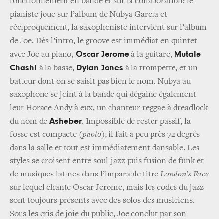
fonctionnement en bande et sur la collaboration: le
pianiste joue sur l’album de Nubya Garcia et
réciproquement, la saxophoniste intervient sur l’album
de Joe. Dès l’intro, le groove est immédiat en quintet
Oscar Jerome
Mutale
avec Joe au piano,
à la guitare,
Chashi
Dylan Jones
à la basse,
à la trompette, et un
batteur dont on se saisit pas bien le nom. Nubya au
saxophone se joint à la bande qui dégaine également
leur Horace Andy à eux, un chanteur reggae à dreadlock
Asheber
du nom de
. Impossible de rester passif, la
fosse est compacte
(photo)
, il fait à peu près 72 degrés
dans la salle et tout est immédiatement dansable. Les
styles se croisent entre soul-jazz puis fusion de funk et
de musiques latines dans l’imparable titre
London’s Face
sur lequel chante Oscar Jerome, mais les codes du jazz
sont toujours présents avec des solos des musiciens.
Sous les cris de joie du public, Joe conclut par son