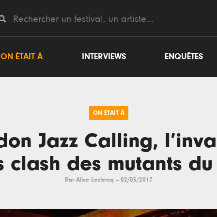
ON ÉTAIT À
INTERVIEWS
ENQUÊTES
ON ÉTAIT À
on Jazz Calling, l’inv
s clash des mutants du 
Par
Alice Leclercq
--
02/05/2017