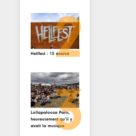
2
Hellfest : 13 énervé
3
Lollapalooza Paris,
heureusement qu’il y
avait la musique