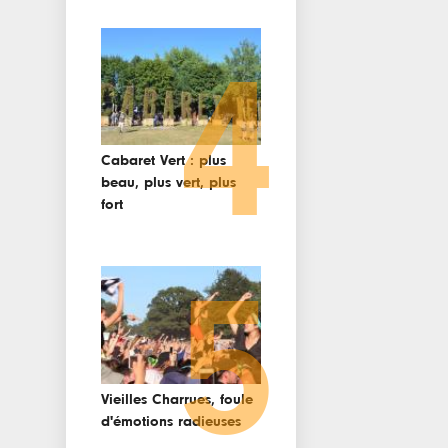
4
Cabaret Vert : plus
beau, plus vert, plus
fort
5
Vieilles Charrues, foule
d'émotions radieuses