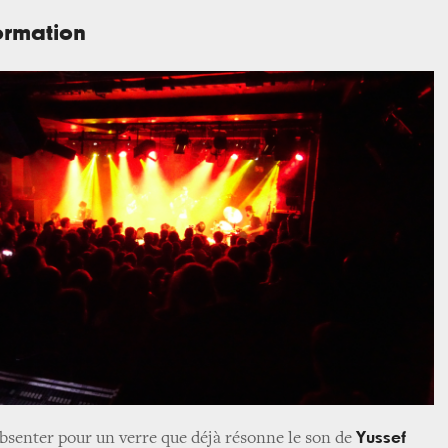
ormation
Yussef
absenter pour un verre que déjà résonne le son de