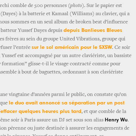
 archi comble de 500 personnes (
photo
). Sur le papier est
(Dayes) à la batterie et Kamaal (Williams) au clavier, qui a
 nous sommes en un seul album de broken beat d’influence
depuis Banlieues Bleues
e batteur Yussef Dayes depuis
ses frères au sein du groupe United Vibrations, groupe qui
sur le sol américain pour le SXSW
efuser l’entrée
. Ce soir
 Yussef est accompagné par un autre claviériste, un bassiste
ew formation” glisse-t-il le visage contracté comme pour
ensemble à bout de baguettes, ordonnant à son claviériste
une vingtaine d’années parmi le public, on constate qu’on
le duo avait annoncé sa séparation par un post
 que
effacer quelques heures plus tard
, et que comble de la
Henry Wu
ême soir à Paris assure un DJ set sous son alias
.
ion pérenne ou juste destinée à assurer les engagements de