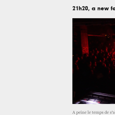
21h20, a new f
A peine le temps de s’