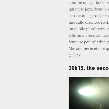
comme un symbole de l
qui mêle jazz, drum an
cette avant-garde jazz d
une salle orientée roc
un public plutôt très 
édition du festival, to
feutrine pour platine v
Maroquinerie et quelque
(photo)
.
20h15, the sec