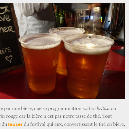
e par une bière, que sa programmation soit
so british
ou
in rouge car la bière n’est pas notre tasse de thé. Tout
teaser
t du
du festival qui eux, convertissent le thé en bière,