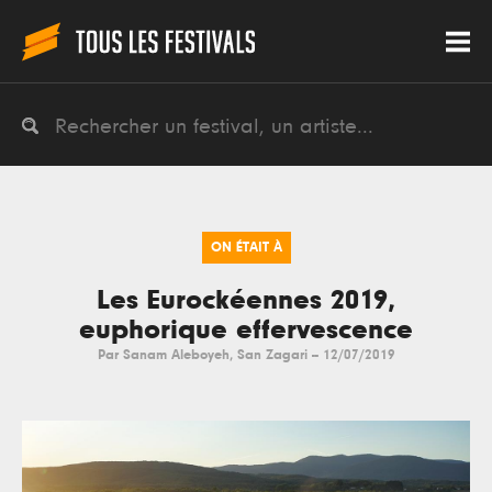
ON ÉTAIT À
Les Eurockéennes 2019,
euphorique effervescence
Par
Sanam Aleboyeh
,
San Zagari
--
12/07/2019