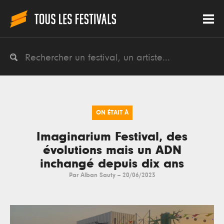
ON ÉTAIT À
Imaginarium Festival, des
évolutions mais un ADN
inchangé depuis dix ans
Par
Alban Sauty
--
20/06/2023