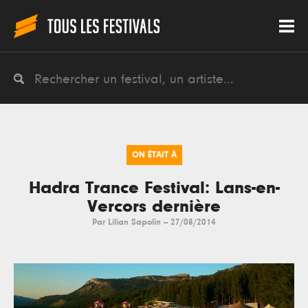
ON ÉTAIT À
Hadra Trance Festival: Lans-en-
Vercors dernière
Par
Lilian Sapolin
--
27/08/2014