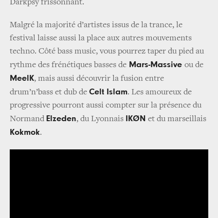
Darkpsy frissonnant.
Malgré la majorité d’artistes issus de la trance, le
festival laisse aussi la place aux autres mouvements
techno. Côté bass music, vous pourrez taper du pied au
Mars-Massive
rythme des frénétiques basses de
ou de
MeelK
, mais aussi découvrir la fusion entre
Celt Islam
drum’n’bass et dub de
. Les amoureux de
progressive pourront aussi compter sur la présence du
Elzeden
IKØN
Normand
, du Lyonnais
et du marseillais
Kokmok
.