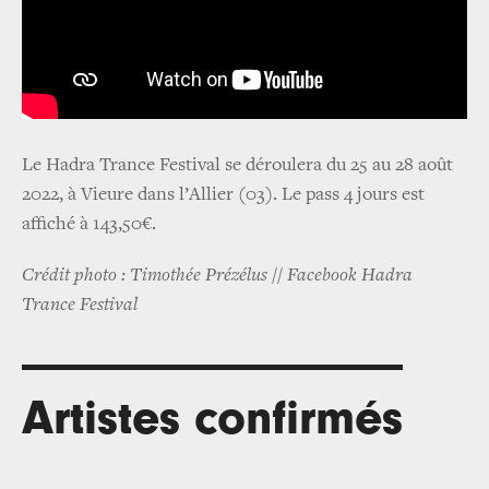
Le Hadra Trance Festival se déroulera du 25 au 28 août
2022, à Vieure dans l’Allier (03). Le pass 4 jours est
affiché à 143,50€.
Crédit photo : Timothée Prézélus // Facebook Hadra
Trance Festival
Artistes confirmés