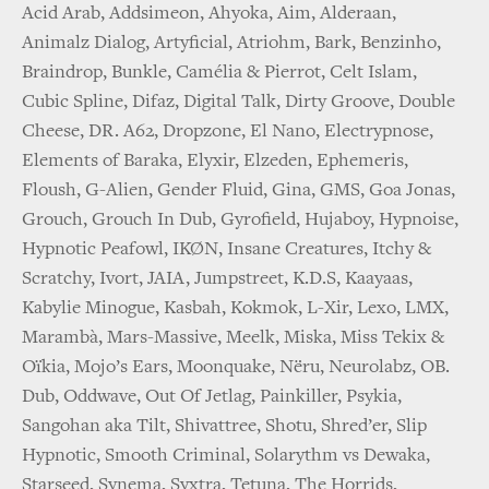
Acid Arab, Addsimeon, Ahyoka, Aim, Alderaan,
Animalz Dialog, Artyficial, Atriohm, Bark, Benzinho,
Braindrop, Bunkle, Camélia & Pierrot, Celt Islam,
Cubic Spline, Difaz, Digital Talk, Dirty Groove, Double
Cheese, DR. A62, Dropzone, El Nano, Electrypnose,
Elements of Baraka, Elyxir, Elzeden, Ephemeris,
Floush, G-Alien, Gender Fluid, Gina, GMS, Goa Jonas,
Grouch, Grouch In Dub, Gyrofield, Hujaboy, Hypnoise,
Hypnotic Peafowl, IKØN, Insane Creatures, Itchy &
Scratchy, Ivort, JAIA, Jumpstreet, K.D.S, Kaayaas,
Kabylie Minogue, Kasbah, Kokmok, L-Xir, Lexo, LMX,
Marambà, Mars-Massive, Meelk, Miska, Miss Tekix &
Oïkia, Mojo’s Ears, Moonquake, Nëru, Neurolabz, OB.
Dub, Oddwave, Out Of Jetlag, Painkiller, Psykia,
Sangohan aka Tilt, Shivattree, Shotu, Shred’er, Slip
Hypnotic, Smooth Criminal, Solarythm vs Dewaka,
Starseed, Synema, Syxtra, Tetuna, The Horrids,