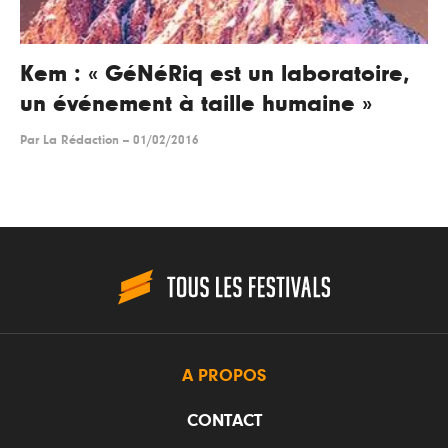
Kem : « GéNéRiq est un laboratoire,
un événement à taille humaine »
Par
La Rédaction
--
01/02/2016
A PROPOS
CONTACT