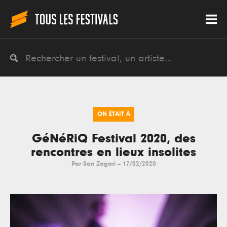
ON ÉTAIT À
GéNéRiQ Festival 2020, des
rencontres en lieux insolites
Par
San Zagari
--
17/02/2020