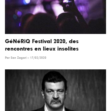
GéNéRiQ Festival 2020, des
rencontres en lieux insolites
Par
San Zagari
--
17/02/2020