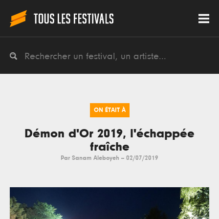
ON ÉTAIT À
Démon d'Or 2019, l'échappée
fraîche
Par
Sanam Aleboyeh
--
02/07/2019