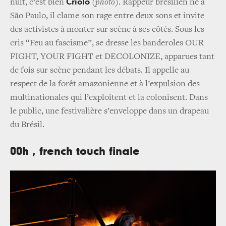
Criolo
nuit, c’est bien
(photo)
. Rappeur brésilien né à
São Paulo, il clame son rage entre deux sons et invite
des activistes à monter sur scène à ses côtés. Sous les
cris “Feu au fascisme”, se dresse les banderoles OUR
FIGHT, YOUR FIGHT et DECOLONIZE, apparues tant
de fois sur scène pendant les débats. Il appelle au
respect de la forêt amazonienne et à l’expulsion des
multinationales qui l’exploitent et la colonisent. Dans
le public, une festivalière s’enveloppe dans un drapeau
du Brésil.
00h , french touch finale