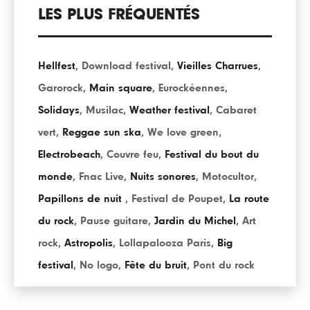
LES PLUS FRÉQUENTÉS
Hellfest
,
Download festival
,
Vieilles Charrues
,
Garorock
,
Main square
,
Eurockéennes
,
Solidays
,
Musilac
,
Weather festival
,
Cabaret
vert
,
Reggae sun ska
,
We love green
,
Electrobeach
,
Couvre feu
,
Festival du bout du
monde
,
Fnac Live
,
Nuits sonores
,
Motocultor
,
Papillons de nuit
,
Festival de Poupet
,
La route
du rock
,
Pause guitare
,
Jardin du Michel
,
Art
rock
,
Astropolis
,
Lollapalooza Paris
,
Big
festival
,
No logo
,
Fête du bruit
,
Pont du rock