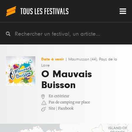
Date à venir
|
Maumusson (44), Pays de la
Loire
O Mauvais
Buisson
En extérieur
Pas de camping sur place
Site
|
Facebook