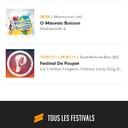
28/05
|
Maumusson (44)
O Mauvais Buisson
Mademoiselle K
13/07/11
—
29/07/11
|
Saint-Malo-du-Bois (85)
Festival De Poupet
Les Cowboys Fringants
,
Nolwenn Leroy
,
Sting
,
Ben Harper & The Innocent Criminals