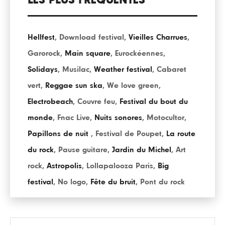
LES PLUS FRÉQUENTÉS
Hellfest
,
Download festival
,
Vieilles Charrues
,
Garorock
,
Main square
,
Eurockéennes
,
Solidays
,
Musilac
,
Weather festival
,
Cabaret
vert
,
Reggae sun ska
,
We love green
,
Electrobeach
,
Couvre feu
,
Festival du bout du
monde
,
Fnac Live
,
Nuits sonores
,
Motocultor
,
Papillons de nuit
,
Festival de Poupet
,
La route
du rock
,
Pause guitare
,
Jardin du Michel
,
Art
rock
,
Astropolis
,
Lollapalooza Paris
,
Big
festival
,
No logo
,
Fête du bruit
,
Pont du rock