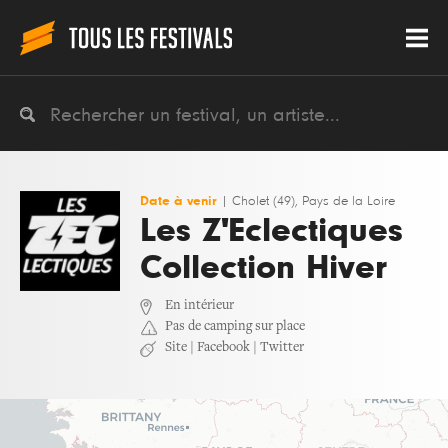
Date à venir
|
Cholet (49), Pays de la Loire
Les Z'Eclectiques
Collection Hiver
En intérieur
Pas de camping sur place
Site
|
Facebook
|
Twitter