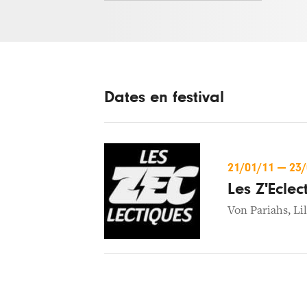
Dates en festival
21/01/11
—
23
Les Z'Eclec
Von Pariahs
,
Li