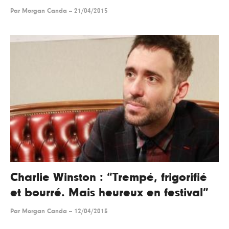
Par
Morgan Canda
--
21/04/2015
Charlie Winston : “Trempé, frigorifié
et bourré. Mais heureux en festival”
Par
Morgan Canda
--
12/04/2015