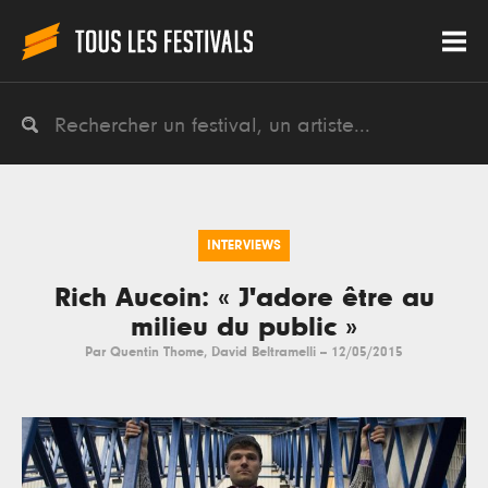
INTERVIEWS
Rich Aucoin: « J'adore être au
milieu du public »
Par
Quentin Thome
,
David Beltramelli
--
12/05/2015