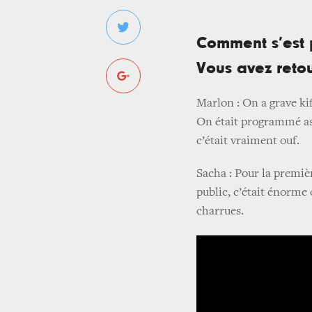
Comment s’est p
Vous avez retou
Marlon : On a grave kif
On était programmé ass
c’était vraiment ouf.
Sacha : Pour la premièr
public, c’était énorme
charrues.