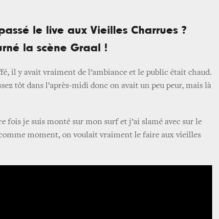
assé le live aux Vieilles Charrues ?
rné la scène Graal !
fé, il y avait vraiment de l’ambiance et le public était chaud.
ez tôt dans l’après-midi donc on avait un peu peur, mais là
e fois je suis monté sur mon surf et j’ai slamé avec sur le
 comme moment, on voulait vraiment le faire aux vieilles