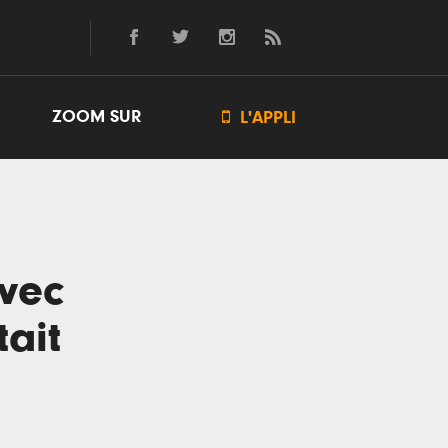
ZOOM SUR

L'APPLI
avec
tait