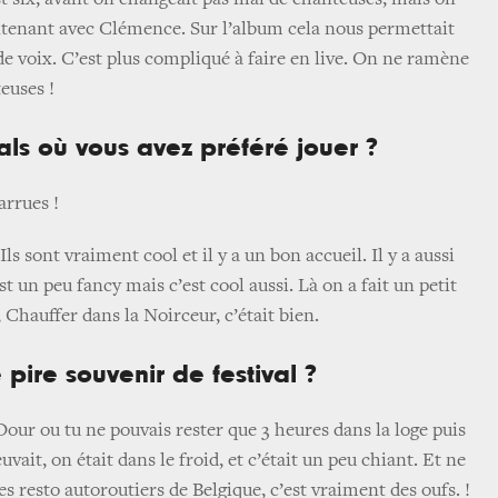
st six, avant on changeait pas mal de chanteuses, mais on
ntenant avec Clémence. Sur l’album cela nous permettait
de voix. C’est plus compliqué à faire en live. On ne ramène
euses !
ivals où vous avez préféré jouer ?
arrues !
ls sont vraiment cool et il y a un bon accueil. Il y a aussi
st un peu fancy mais c’est cool aussi. Là on a fait un petit
 Chauffer dans la Noirceur, c’était bien.
 pire souvenir de festival ?
Dour ou tu ne pouvais rester que 3 heures dans la loge puis
leuvait, on était dans le froid, et c’était un peu chiant. Et ne
es resto autoroutiers de Belgique, c’est vraiment des oufs. !