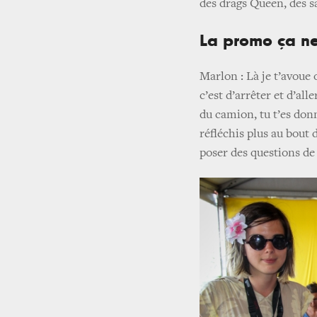
des drags Queen, des sa
La promo ça ne
Marlon : Là je t’avoue o
c’est d’arrêter et d’all
du camion, tu t’es donn
réfléchis plus au bou
poser des questions d