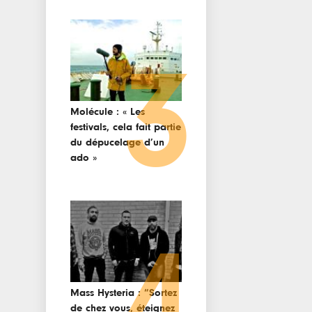
3
Molécule : « Les
festivals, cela fait partie
du dépucelage d’un
ado »
4
Mass Hysteria : “Sortez
de chez vous, éteignez