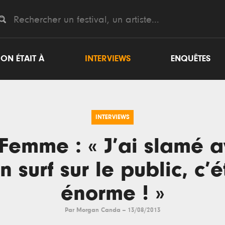
ON ÉTAIT À
INTERVIEWS
ENQUÊTES
INTERVIEWS
Femme : « J’ai slamé 
 surf sur le public, c’é
énorme ! »
Par
Morgan Canda
--
13/08/2013