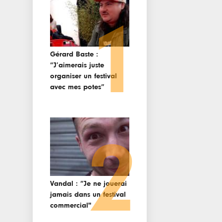
1
Gérard Baste :
“J’aimerais juste
organiser un festival
avec mes potes”
2
Vandal : “Je ne jouerai
jamais dans un festival
commercial"