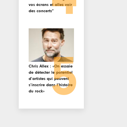
vos écrans et allez voir
des concerts”
5
Chris Allex : «On essaie
de détecter le potentiel
d’artistes qui peuvent
s’inscrire dans l’histoire
du rock»