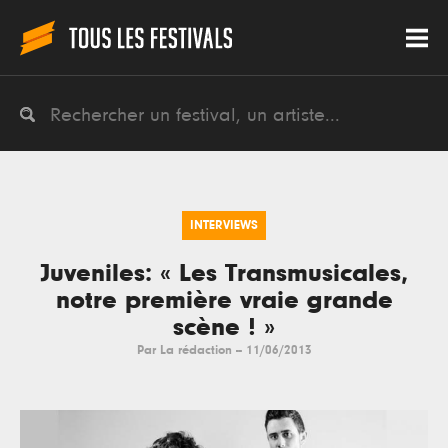
INTERVIEWS
Juveniles: « Les Transmusicales,
notre première vraie grande
scène ! »
Par
La rédaction
--
11/06/2013