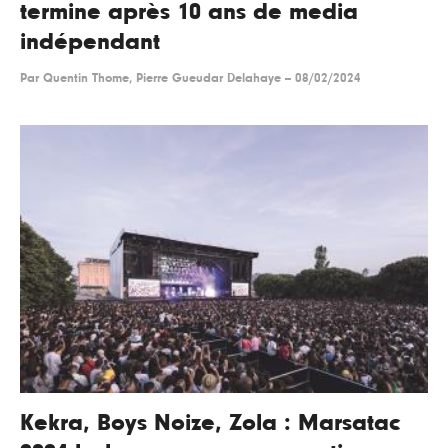
termine après 10 ans de media
indépendant
Par
Quentin Thome, Pierre Gueudar Delahaye
--
08/02/2024
Kekra, Boys Noize, Zola : Marsatac