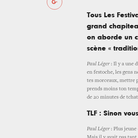
Tous Les Festiva
grand chapiteau
on aborde un co
scène « traditio
Paul Léger
: Il y a une
en festoche, les gens n
tes morceaux, mettre pa
prends moins ton temps
de 20 minutes de tchat
TLF : Sinon vous
Paul Léger
: Plus jeune 
Mais il y avait pas tant 