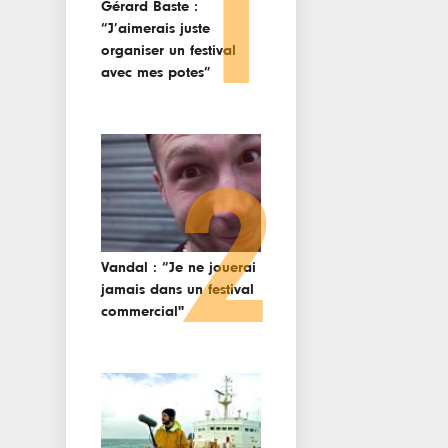
1
Gérard Baste :
“J’aimerais juste
organiser un festival
avec mes potes”
2
Vandal : “Je ne jouerai
jamais dans un festival
commercial"