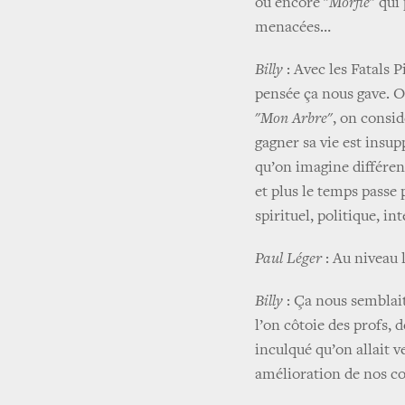
ou encore "
Morflé
" qui
menacées…
Billy
: Avec les Fatals 
pensée ça nous gave. O
"
Mon Arbre
", on consid
gagner sa vie est insup
qu’on imagine différen
et plus le temps passe 
spirituel, politique, in
Paul Léger
: Au niveau l
Billy
: Ça nous semblait
l’on côtoie des profs, 
inculqué qu’on allait v
amélioration de nos co