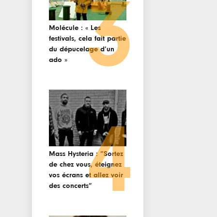
3
Molécule : « Les
festivals, cela fait partie
du dépucelage d’un
ado »
4
Mass Hysteria : “Sortez
de chez vous, éteignez
vos écrans et allez voir
des concerts”