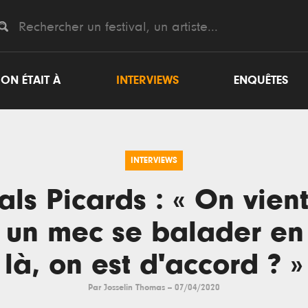
ON ÉTAIT À
INTERVIEWS
ENQUÊTES
INTERVIEWS
als Picards : « On vien
r un mec se balader en 
là, on est d'accord ? »
Par
Josselin Thomas
--
07/04/2020