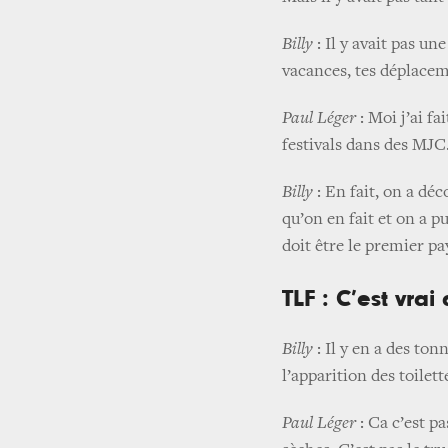
Billy
: Il y avait pas un
vacances, tes déplace
Paul Léger
: Moi j’ai fa
festivals dans des MJC
Billy
: En fait, on a déc
qu’on en fait et on a 
doit être le premier p
TLF : C’est vra
Billy
: Il y en a des ton
l’apparition des toilet
Paul Léger
: Ca c’est pa