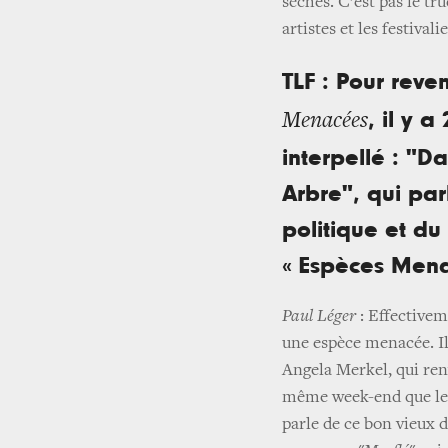
sèches. C’est pas le tr
artistes et les festivali
TLF : Pour reve
, il y a
Menacées
interpellé : "D
Arbre", qui par
politique et du
« Espèces Mena
Paul Léger
: Effectiveme
une espèce menacée. Il
Angela Merkel, qui renv
même week-end que le f
parle de ce bon vieux 