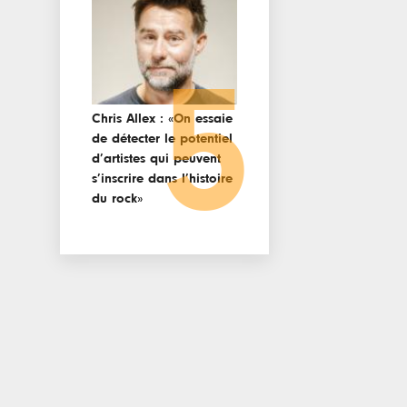
5
Chris Allex : «On essaie
de détecter le potentiel
d’artistes qui peuvent
s’inscrire dans l’histoire
du rock»