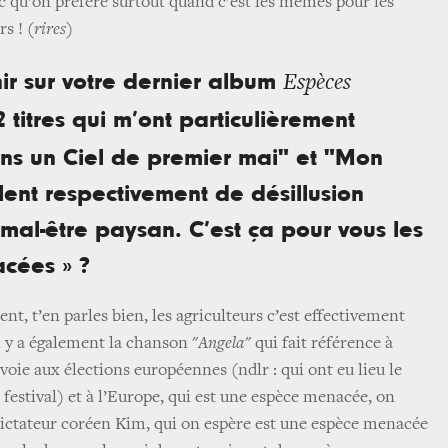
uc qu’on préfère surtout quand c’est les mêmes pour les
ers !
(rires)
nir sur votre dernier album
Espèces
 2 titres qui m’ont particulièrement
ans un Ciel de premier mai" et "Mon
lent respectivement de désillusion
 mal-être paysan. C’est ça pour vous les
cées » ?
nt, t’en parles bien, les agriculteurs c’est effectivement
 y a également la chanson "
Angela
" qui fait référence à
oie aux élections européennes (ndlr : qui ont eu lieu le
estival) et à l’Europe, qui est une espèce menacée, on
dictateur coréen Kim, qui on espère est une espèce menacée