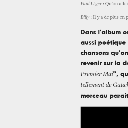
Paul Léger
: Qu’on alla
Billy
: Il y a de plus en
Dans l’album o
aussi poétique
chansons qu’on
revenir sur la d
", q
Premier Mai
tellement de Gauc
morceau parait