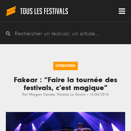
INTERVIEWS
Fakear : “Faire la tournée des
festivals, c’est magique”
Par
Morgan Canda
,
Victoria Le Guern
--
16/06/2015