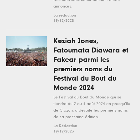
annoncés.
La rédaction
19/12/2023
Keziah Jones,
Fatoumata Diawara et
Fakear parmi les
premiers noms du
Festival du Bout du
Monde 2024
Le Festival du Bout du Monde qui se
tiendra du 2 au 4 août 2024 en presqu’île
de Crozon, a dévoilé les premiers noms
de sa prochaine édition.
La Rédaction
18/12/2023