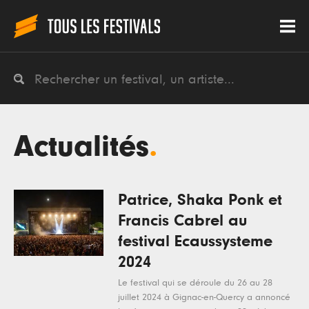
Actualités
.
Patrice, Shaka Ponk et
Francis Cabrel au
festival Ecaussysteme
2024
Le festival qui se déroule du 26 au 28
juillet 2024 à Gignac-en-Quercy a annoncé