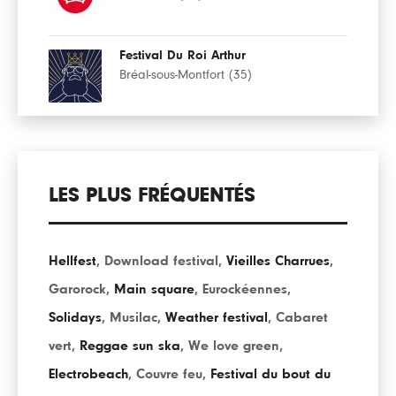
Festival Du Roi Arthur
Bréal-sous-Montfort (35)
LES PLUS FRÉQUENTÉS
Hellfest
,
Download festival
,
Vieilles Charrues
,
Garorock
,
Main square
,
Eurockéennes
,
Solidays
,
Musilac
,
Weather festival
,
Cabaret
vert
,
Reggae sun ska
,
We love green
,
Electrobeach
,
Couvre feu
,
Festival du bout du