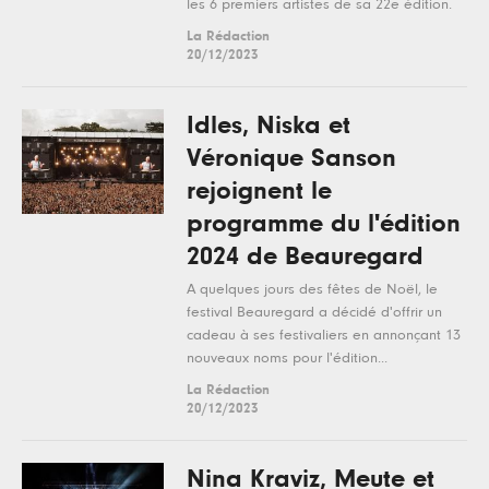
les 6 premiers artistes de sa 22e édition.
La Rédaction
20/12/2023
Idles, Niska et
Véronique Sanson
rejoignent le
programme du l'édition
2024 de Beauregard
A quelques jours des fêtes de Noël, le
festival Beauregard a décidé d'offrir un
cadeau à ses festivaliers en annonçant 13
nouveaux noms pour l'édition...
La Rédaction
20/12/2023
Nina Kraviz, Meute et