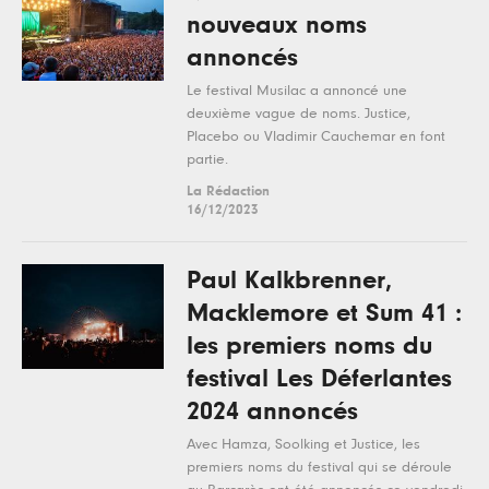
nouveaux noms
annoncés
Le festival Musilac a annoncé une
deuxième vague de noms. Justice,
Placebo ou Vladimir Cauchemar en font
partie.
La Rédaction
16/12/2023
Paul Kalkbrenner,
Macklemore et Sum 41 :
les premiers noms du
festival Les Déferlantes
2024 annoncés
Avec Hamza, Soolking et Justice, les
premiers noms du festival qui se déroule