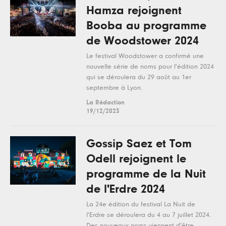
Hamza rejoignent
Booba au programme
de Woodstower 2024
Le festival Woodstower a confirmé une
nouvelle série de noms pour l'édition 2024
qui se déroulera du 29 août au 1er
septembre à Lyon.
La Rédaction
19/12/2023
Gossip Saez et Tom
Odell rejoignent le
programme de la Nuit
de l'Erdre 2024
La 24e édition du festival La Nuit de
l'Erdre se déroulera du 4 au 7 juillet 2024.
Des nouveaux noms viennent d'être