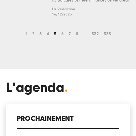
au Barcarès ont été annoncés ce vendredi.
La Rédaction
16/12/2023
1
2
3
4
5
6
7
8
...
332
333
L'agenda
.
PROCHAINEMENT