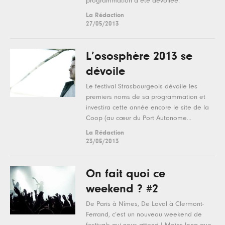
programmation a été dévoilée.
La Rédaction
27/05/2013
L’ososphère 2013 se
dévoile
Le festival Strasbourgeois dévoile les
premiers noms de sa programmation et
investira cette année encore le site de la
Coop (au cœur du Port Autonome...
La Rédaction
23/05/2013
On fait quoi ce
weekend ? #2
De Paris à Nîmes, De Laval à Clermont-
Ferrand, c’est un nouveau weekend de