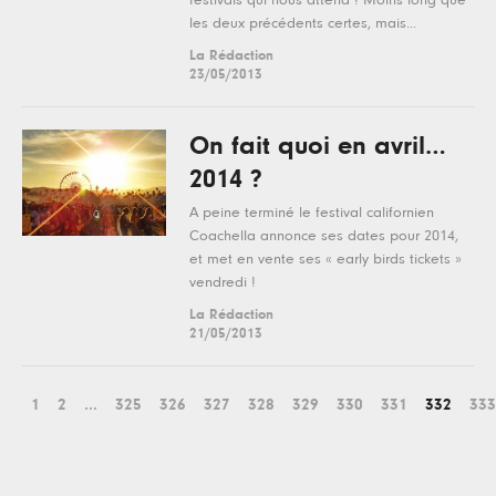
festivals qui nous attend ! Moins long que
les deux précédents certes, mais...
La Rédaction
23/05/2013
On fait quoi en avril…
2014 ?
A peine terminé le festival californien
Coachella annonce ses dates pour 2014,
et met en vente ses « early birds tickets »
vendredi !
La Rédaction
21/05/2013
1
2
...
325
326
327
328
329
330
331
332
333