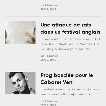
La Rédaction
30/05/2013
Une attaque de rats
dans un festival anglais
Le weekend dernier, Newcastle accueillait
l’Evolution Festival avec The Vaccines, Elie
Goulding, AlunaGeorge et des rats.
La Rédaction
30/05/2013
Prog bouclée pour le
Cabaret Vert
Une dizaine de noms viennent s’ajouter à
une programmation déjà bien riche !
La Rédaction
29/05/2013