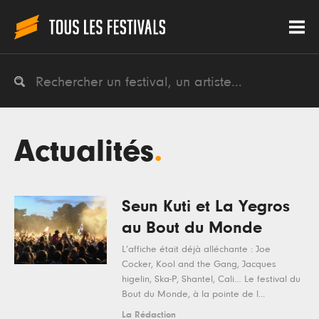
Actualités
.
Seun Kuti et La Yegros
au Bout du Monde
L’affiche était déjà alléchante : Joe
Cocker, Kool and the Gang, Jacques
higelin, Ska-P, Shantel, Cali… Le festival du
Bout du Monde, à la pointe de l...
La Rédaction