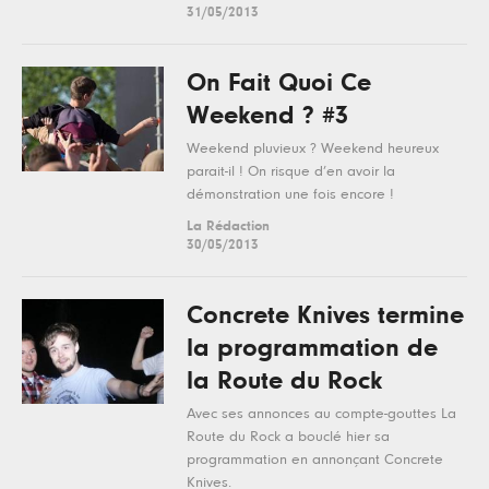
31/05/2013
On Fait Quoi Ce
Weekend ? #3
Weekend pluvieux ? Weekend heureux
parait-il ! On risque d’en avoir la
démonstration une fois encore !
La Rédaction
30/05/2013
Concrete Knives termine
la programmation de
la Route du Rock
Avec ses annonces au compte-gouttes La
Route du Rock a bouclé hier sa
programmation en annonçant Concrete
Knives.