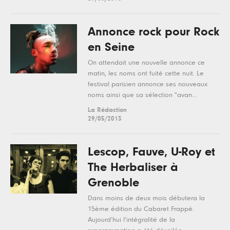
Annonce rock pour Rock
en Seine
On attendait une nouvelle annonce ce
matin, les noms ont fuité cette nuit. Le
festival parisien annonce ses nouveaux
noms ainsi que sa sélection "avan...
La Rédaction
29/05/2013
Lescop, Fauve, U-Roy et
The Herbaliser à
Grenoble
Dans moins de deux mois débutera la
15ème édition du Cabaret Frappé.
Aujourd’hui l’intégralité de la