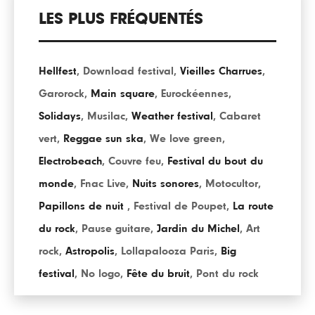
LES PLUS FRÉQUENTÉS
Hellfest
,
Download festival
,
Vieilles Charrues
,
Garorock
,
Main square
,
Eurockéennes
,
Solidays
,
Musilac
,
Weather festival
,
Cabaret
vert
,
Reggae sun ska
,
We love green
,
Electrobeach
,
Couvre feu
,
Festival du bout du
monde
,
Fnac Live
,
Nuits sonores
,
Motocultor
,
Papillons de nuit
,
Festival de Poupet
,
La route
du rock
,
Pause guitare
,
Jardin du Michel
,
Art
rock
,
Astropolis
,
Lollapalooza Paris
,
Big
festival
,
No logo
,
Fête du bruit
,
Pont du rock