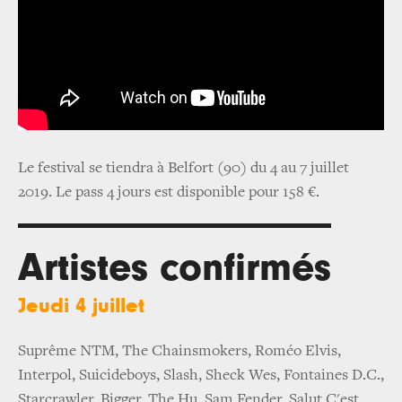
Le festival se tiendra à Belfort (90) du 4 au 7 juillet
2019. Le pass 4 jours est disponible pour 158 €.
Artistes confirmés
Jeudi 4 juillet
Suprême NTM, The Chainsmokers, Roméo Elvis,
Interpol, Suicideboys, Slash, Sheck Wes, Fontaines D.C.,
Starcrawler, Bigger, The Hu, Sam Fender, Salut C'est