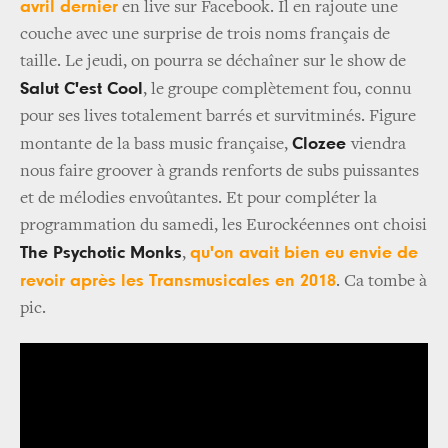
avril dernier
en live sur Facebook. Il en rajoute une
couche avec une surprise de trois noms français de
taille. Le jeudi, on pourra se déchaîner sur le show de
Salut C'est Cool
, le groupe complètement fou, connu
pour ses lives totalement barrés et survitminés. Figure
Clozee
montante de la bass music française,
viendra
nous faire groover à grands renforts de subs puissantes
et de mélodies envoûtantes. Et pour compléter la
programmation du samedi, les Eurockéennes ont choisi
The Psychotic Monks
qu'on avait bien eu envie de
,
revoir après les Transmusicales en 2018
. Ca tombe à
pic.