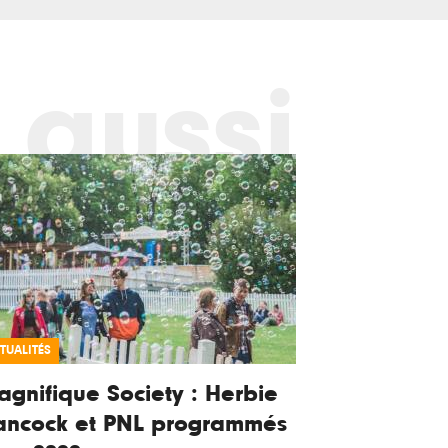
 aussi
TUALITÉS
gnifique Society : Herbie
ancock et PNL programmés