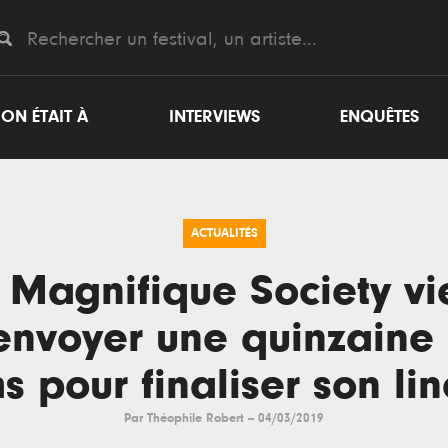
ON ÉTAIT À
INTERVIEWS
ENQUÊTES
ACTUALITÉS
 Magnifique Society vi
envoyer une quinzaine
 pour finaliser son li
Par
Théophile Robert
--
04/03/2019