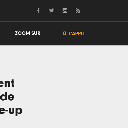
ZOOM SUR

L'APPLI
ent
 de
ne-up