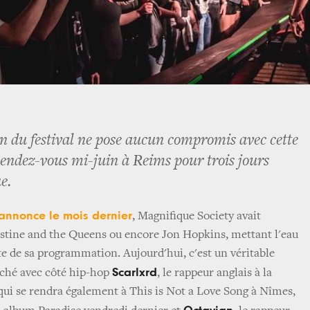
on du festival ne pose aucun compromis avec cette
ndez-vous mi-juin à Reims pour trois jours
e.
 annonce le mois dernier
, Magnifique Society avait
stine and the Queens ou encore Jon Hopkins, mettant l'eau
ite de sa programmation. Aujourd'hui, c'est un véritable
Scarlxrd
lâché avec côté hip-hop
, le rappeur anglais à la
 qui se rendra également à This is Not a Love Song à Nîmes,