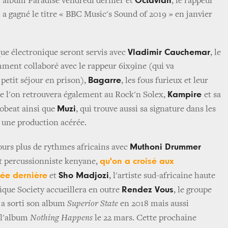
Octavian
on album Paradise vendredi dernier et
, le rappeur
 a gagné le titre « BBC Music's Sound of 2019 » en janvier
Vladimir Cauchemar
ue électronique seront servis avec
, le
ment collaboré avec le rappeur 6ix9ine (qui va
Bagarre
petit séjour en prison),
, les fous furieux et leur
Kampire
e l'on retrouvera également au Rock'n Solex,
et sa
Muzi
obeat ainsi que
, qui trouve aussi sa signature dans les
à une production acérée.
Muthoni Drummer
urs plus de rythmes africains avec
qu'on a croisé aux
et percussionniste kenyane,
née dernière
Sho Madjozi
et
, l'artiste sud-africaine haute
Rendez Vous
ique Society accueillera en outre
, le groupe
 a sorti son album
Superior State
en 2018 mais aussi
a l'album
Nothing Happens
le 22 mars. Cette prochaine