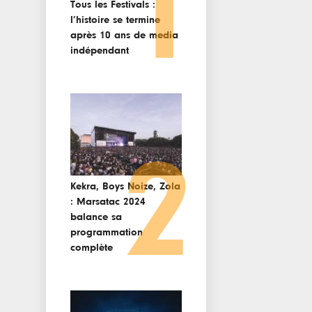
1
Tous les Festivals :
l’histoire se termine
après 10 ans de media
indépendant
2
Kekra, Boys Noize, Zola
: Marsatac 2024
balance sa
programmation
complète