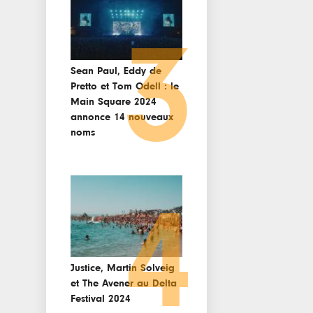
3
Sean Paul, Eddy de
Pretto et Tom Odell : le
Main Square 2024
annonce 14 nouveaux
noms
4
Justice, Martin Solveig
et The Avener au Delta
Festival 2024