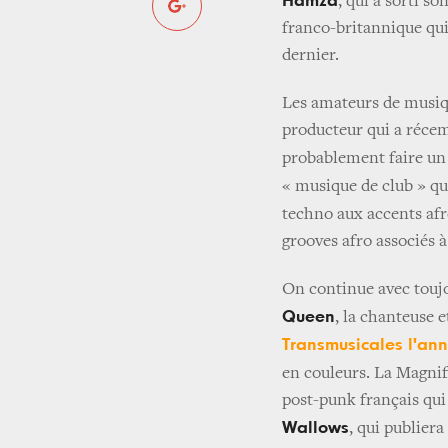
Hamza
, qui a sorti s
franco-britannique qui
dernier.
Les amateurs de musiq
producteur qui a récem
probablement faire un 
« musique de club » qu
techno aux accents afr
grooves afro associés 
On continue avec toujo
Queen
, la chanteuse 
Transmusicales l'an
en couleurs. La Magnif
post-punk français qui
Wallows
, qui publier