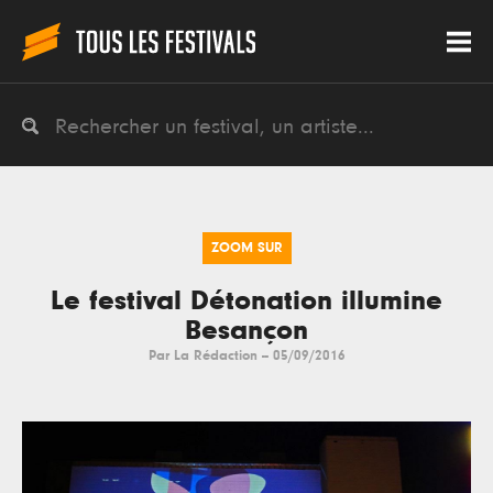
ZOOM SUR
Le festival Détonation illumine
Besançon
Par
La Rédaction
--
05/09/2016