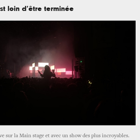
st loin d’être terminée
ve sur la Main stage et avec un show des plus incroyables.