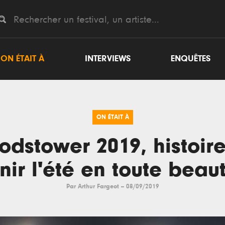
ON ÉTAIT À
INTERVIEWS
ENQUÊTES
ON ÉTAIT À
dstower 2019, histoir
inir l'été en toute beau
Par
Arthur Fargeot
--
08/09/2019