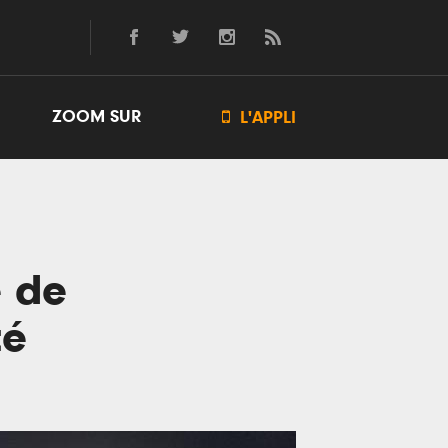
ZOOM SUR

L'APPLI
e de
té