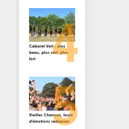
4
Cabaret Vert : plus
beau, plus vert, plus
fort
5
Vieilles Charrues, foule
d'émotions radieuses