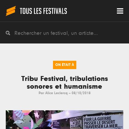
ON ÉTAIT À
Tribu Festival, tribulations
sonores et humanisme
Par
Alice Leclercq
--
08/10/2018