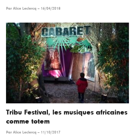
Par
Alice Leclercq
--
16/04/2018
Tribu Festival, les musiques africaines
comme totem
Par
Alice Leclercq
--
11/10/2017